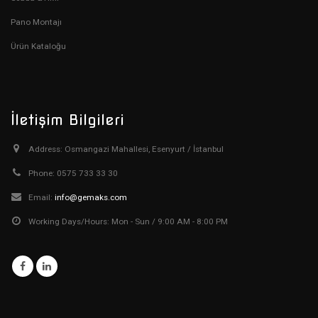
Pano Montajı
Ürün Kataloğu
İletişim Bilgileri
Address:
Osmangazi Mahallesi, Esenyurt / İstanbul
Phone:
0575 733 33 30
Email:
info@gemaks.com
Working Days/Hours:
Mon - Sun / 9:00 AM - 8:00 PM