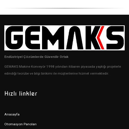
Endüstriyel Çözümlerde Güvenilir Ortak
GEMAKS Makine Konveyör 1998 yılından itibaren piyasada yaptığı projelerle
edindiği tecrübe ve bilgi birikimi ile müşterilerine hizmet vermektedir.
Hızlı linkler
Anasayfa
Otomasyon Panoları